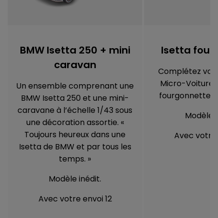
BMW Isetta 250 + mini
Isetta fou
caravan
Complétez votr
Micro-Voitures
Un ensemble comprenant une
fourgonnette Is
BMW Isetta 250 et une mini-
caravane à l’échelle 1/43 sous
Modèle i
une décoration assortie. «
Toujours heureux dans une
Avec votre 
Isetta de BMW et par tous les
temps. »
Modèle inédit.
Avec votre envoi 12