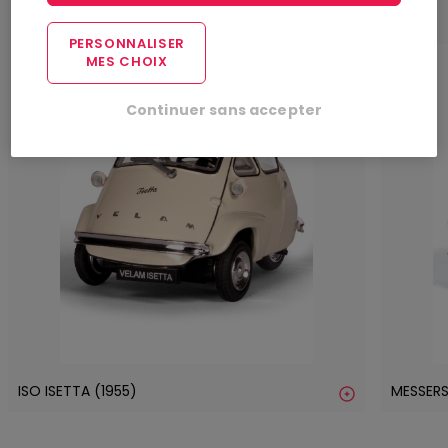
1
2
PERSONNALISER
MES CHOIX
Continuer sans accepter
ISO ISETTA (1955)
MESSERS