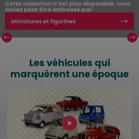
Cette collection n’est plus disponible, vous
seriez peut être intéressé par
Miniatures et figurines
Les véhicules qui marquèrent une époque
Les véhicules qui
marquèrent une époque