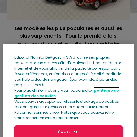
Les modèles les plus populaires et aussi les
plus surprenants… Pour la première fois,
retrouvez dans cette collection inédite les
micro-voitures qui participèrent à la
Editorial Planeta DeAgostini S.A.U. utilise ses propres
motorisation de l’Europe après la Seconde
cookies et ceux de tiers afin d’analyser l’utilisation du site
Guerre mondiale.
Internet et de vous afficher de la publicité correspondant
à vos préférences, en fonction d’un profil établi à partir de
vos habitudes de navigation (par exemple, à partir des
pages visitées).
Découvrez les premiers
Pour plus d'informations, veuillez consulter
politique de
gestion des cookies
.
numéros
Vous pouvez accepter ou refuser le stockage de cookies
ou configurer leur gestion en cliquant sur le bouton
Personnaliser mes choix. Notez que vous pouvez retirer
votre consentement à tout moment.
J'ACCEPTE