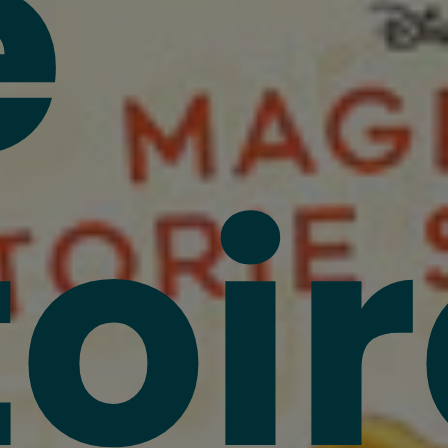
e
toi