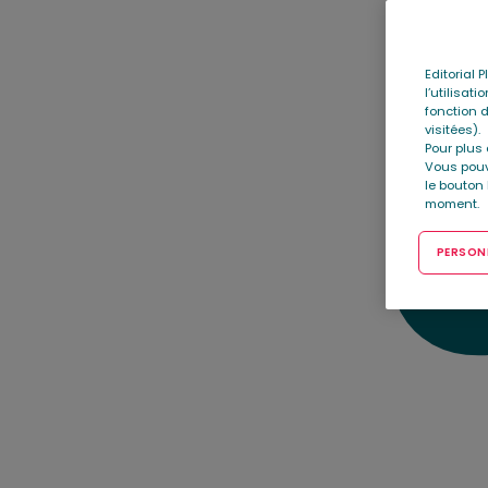
Editorial 
l’utilisat
fonction d
visitées).
Pour plus 
Vous pouv
le bouton
moment.
PERSONN