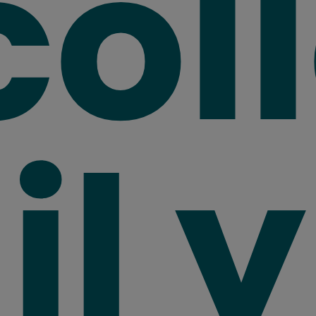
col
il y