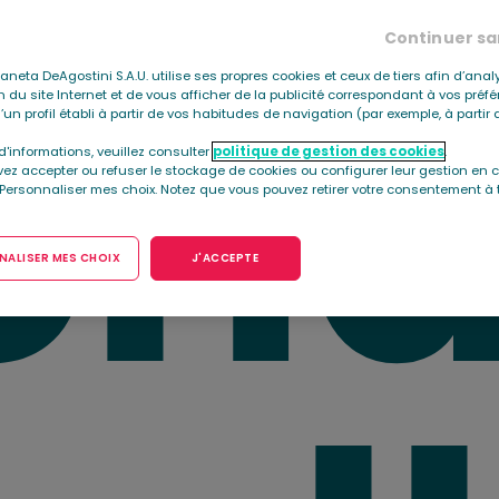
ch
Continuer sa
Planeta DeAgostini S.A.U. utilise ses propres cookies et ceux de tiers afin d’anal
ion du site Internet et de vous afficher de la publicité correspondant à vos préf
’un profil établi à partir de vos habitudes de navigation (par exemple, à parti
d'informations, veuillez consulter
politique de gestion des cookies
.
ez accepter ou refuser le stockage de cookies ou configurer leur gestion en c
 Personnaliser mes choix. Notez que vous pouvez retirer votre consentement à 
ALISER MES CHOIX
J'ACCEPTE