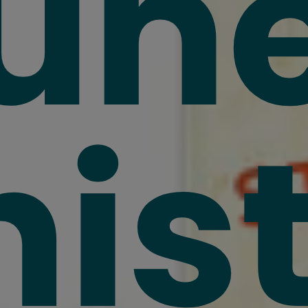
un
his