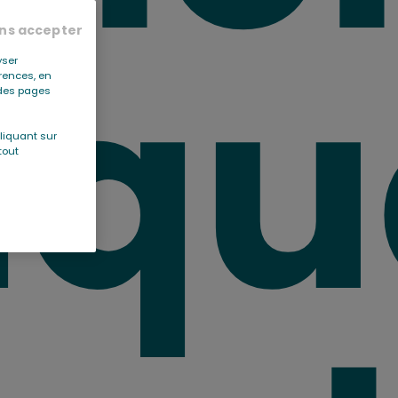
aqu
ns accepter
yser
érences, en
r des pages
liquant sur
tout