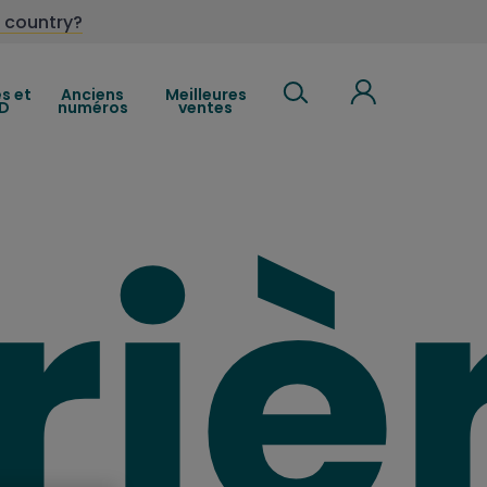
 country?
es et
Anciens
Meilleures
D
numéros
ventes
riè