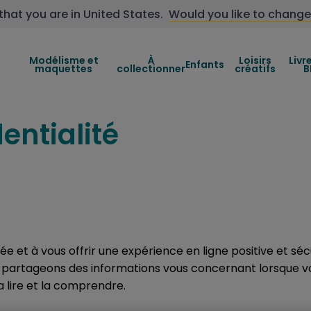
that you are in
United States
.
Would you like to change
Modélisme et
À
Loisirs
Livr
Enfants
maquettes
collectionner
créatifs
B
entialité
 et à vous offrir une expérience en ligne positive et sécu
t partageons des informations vous concernant lorsque vo
a lire et la comprendre.