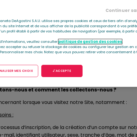
 données ? Qui sont les sous-traitants ?
Continuer sa
éro NIF A-58066333 et dont le siège social est situé Pase
Planeta DeAgostini S.A.U. utilise ses propres cookies et ceux de tiers afin d’anal
ion du site Internet et de vous afficher de la publicité correspondant à vos préf
, sommes le responsable du traitement de vos données à c
’un profil établi à partir de vos habitudes de navigation (par exemple, à parti
ection des données en écrivant à deapublishing-pcy.offi
d'informations, veuillez consulter
politique de gestion des cookies
.
ez accepter ou refuser le stockage de cookies ou configurer leur gestion en c
ca 105, 08038 - Barcelona, Espagne.
 Personnaliser mes choix. Notez que vous pouvez retirer votre consentement à 
ent de vos données à caractère personnel, veuillez lire a
ALISER MES CHOIX
J'ACCEPTE
itons-nous et comment les collectons-nous ?
ncernant lorsque vous visitez notre Site, notamment :
oins :
rocessus d’inscription, de la création d’un compte sur notre
ail, identifiant utilisateur, sexe, tranche d’âge, mot de