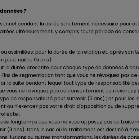
 données ?
nnel pendant la durée strictement nécessaire pour atte
aitées ultérieurement, y compris toute période de conserv
 ou assimilées, pour la durée de la relation et, après son 
n peut naître (5 ans) ;
 pour la durée prescrite pour chaque type de données à car
es Fins de segmentation tant que vous ne révoquez pas c
ar la suite pendant lequel tout type de responsabilité peut
 que vous ne révoquez pas ce consentement ou n'exercez p
ype de responsabilité peut survenir (3 ans) ; et pour les i
 ou n'exercez pas votre droit d'opposition ou de suppres
llecte ;
e, aussi longtemps que vous ne vous opposez pas au trait
ir (3 ans). Dans le cas où le traitement est destiné à exe
ions, fusions ou autres transformations, les durées de con