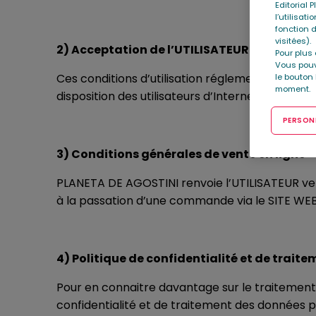
Editorial 
l’utilisat
fonction d
visitées).
2) Acceptation de l’UTILISATEUR
Pour plus 
Vous pouv
Ces conditions d’utilisation réglementent l’accè
le bouton
moment.
disposition des utilisateurs d’Internet. L’accès
PERSONN
3) Conditions générales de vente en ligne
PLANETA DE AGOSTINI renvoie l’UTILISATEUR ve
à la passation d’une commande via le SITE WEB
4) Politique de confidentialité et de trait
Pour en connaitre davantage sur le traitement e
confidentialité et de traitement des données