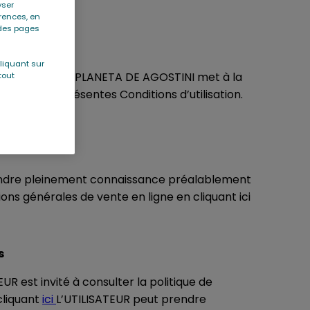
yser
érences, en
r des pages
liquant sur
SITE WEB) que PLANETA DE AGOSTINI met à la
tout
ISATEUR aux présentes Conditions d’utilisation.
prendre pleinement connaissance préalablement
ns générales de vente en ligne en cliquant ici
s
R est invité à consulter la politique de
cliquant
ici
L’UTILISATEUR peut prendre