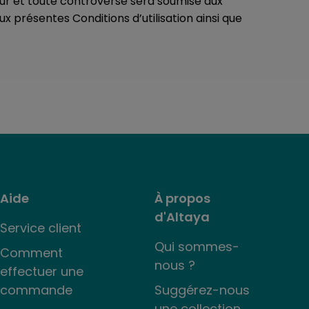
eur et toute controverse sera soumise aux
présentes Conditions d’utilisation ainsi que
Aide
À propos
d'Altaya
Service client
Qui sommes-
Comment
nous ?
effectuer une
commande
Suggérez-nous
une collection