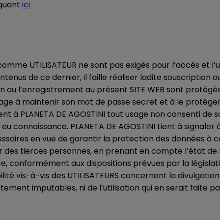
iquant
ici
omme UTILISATEUR ne sont pas exigés pour l’accès et l’uti
ontenus de ce dernier, il faille réaliser ladite souscriptio
on ou l’enregistrement au présent SITE WEB sont protégée
e à maintenir son mot de passe secret et à le protéger c
ment à PLANETA DE AGOSTINI tout usage non consenti de so
t eu connaissance. PLANETA DE AGOSTINI tient à signaler à
saires en vue de garantir la protection des données à car
r des tierces personnes, en prenant en compte l’état de 
 ce, conformément aux dispositions prévues par la législa
té vis-à-vis des UTILISATEURS concernant la divulgation 
ctement imputables, ni de l’utilisation qui en serait faite 