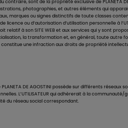
 du contraire, sont de la propriété exclusive de PLANETA 
llustrations, photographies, et autres éléments qui appara
x, marques ou signes distinctifs de toute classes contenu
icence ou d’autorisation d’utilisation personnelle à l’UT
 droit relatif à son SITE WEB et aux services qui y sont pro
ialisation, la transformation et, en général, toute autre f
constitue une infraction aux droits de propriété intellect
e PLANETA DE AGOSTINI possède sur différents réseaux soc
onnelles. L’UTILISATEUR qui adhèrerait à la communauté
acité du réseau social correspondant.