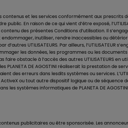
es contenus et les services conformément aux prescrits de l
 public. En raison de ce qui vient d’être exposé, l’UTILI
au contenu des présentes Conditions d’utilisation. Il s’enga
t endommager, inutiliser, rendre inaccessibles ou détérior
r d’autres UTILISATEURS. Par ailleurs, l’UTILISATEUR s’e
endommager les données, les programmes ou les documents é
s faire obstacle à l’accès des autres UTILISATEURS en u
es PLANETA DE AGOSTINI réaliserait la prestation de servic
ent des erreurs dans lesdits systèmes ou services. L’UTI
ActiveX ou tout autre dispositif logique ou de séquence d
 dans les systèmes informatiques de PLANETA DE AGOSTINI 
ntenus publicitaires ou être sponsorisée. Les annonceurs