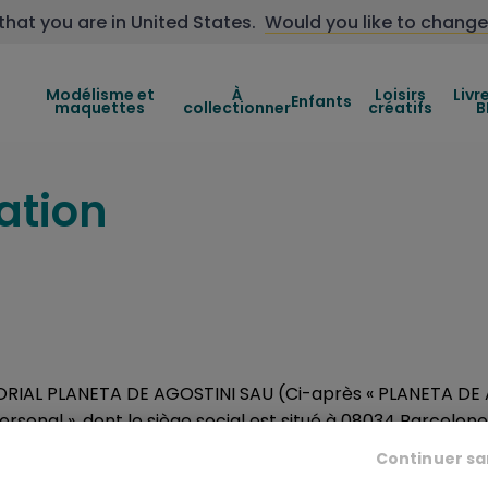
that you are in
United States
.
Would you like to change
Modélisme et
À
Loisirs
Livr
Enfants
maquettes
collectionner
créatifs
B
sation
ITORIAL PLANETA DE AGOSTINI SAU (Ci-après « PLANETA DE 
ersonal », dont le siège social est situé à 08034 Barcelon
6, Livre 6055, Folio 1, Feuille numéro 80.461, CIF : A-58
Continuer sa
.be