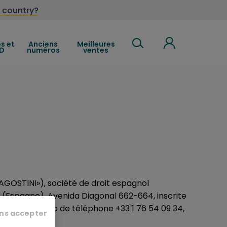
 country?
es et
Anciens
Meilleures
D
numéros
ventes
AGOSTINI»), société de droit espagnol
e (Espagne), Avenida Diagonal 662-664, inscrite
066333, numéro de téléphone +33 1 76 54 09 34,
ns accepter