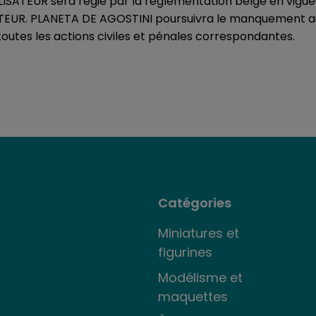
ILISATEUR sera régie par la réglementation belge en vigu
ATEUR. PLANETA DE AGOSTINI poursuivra le manquement aux 
 toutes les actions civiles et pénales correspondantes.
Catégories
Miniatures et
figurines
Modélisme et
maquettes