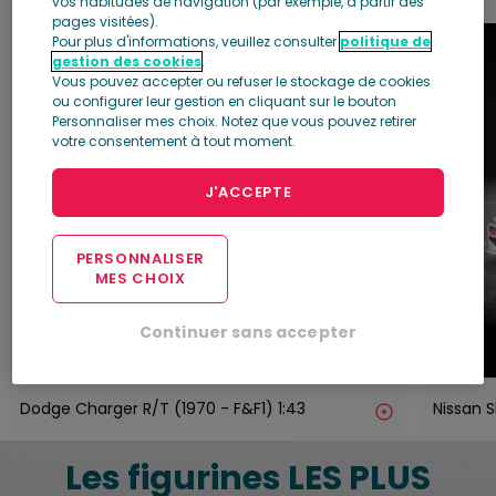
1
2
vos habitudes de navigation (par exemple, à partir des
pages visitées).
Pour plus d'informations, veuillez consulter
politique de
gestion des cookies
.
Vous pouvez accepter ou refuser le stockage de cookies
ou configurer leur gestion en cliquant sur le bouton
Personnaliser mes choix. Notez que vous pouvez retirer
votre consentement à tout moment.
J'ACCEPTE
PERSONNALISER
MES CHOIX
Continuer sans accepter
Dodge Charger R/T (1970 - F&F1) 1:43
Nissan 
Les figurines LES PLUS