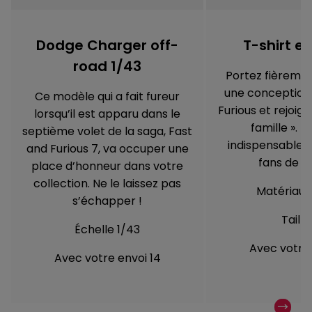
Dodge Charger off-
T-shirt e
road 1/43
Portez fièremen
une conception 
Ce modèle qui a fait fureur
Furious et rejoig
lorsqu’il est apparu dans le
famille ». U
septième volet de la saga, Fast
indispensable p
and Furious 7, va occuper une
fans de l
place d’honneur dans votre
collection. Ne le laissez pas
Matériau 
s’échapper !
Taille
Échelle 1/43
Avec votre 
Avec votre envoi 14