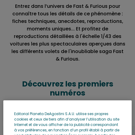
Entrez dans l’univers de Fast & Furious pour
connaître tous les détails de ce phénomène :
fiches techniques, anecdotes, reproductions,
moments uniques... Et profitez de
reproductions détaillées à l'échelle 1/43 des
voitures les plus spectaculaires aperçues dans
les différents volets de l'inoubliable saga Fast
& Furious.
Découvrez les premiers
numéros
Editorial Planeta DeAgostini S.A.U. utilise ses propres
cookies et ceux de tiers afin d’analyser l’utilisation du site
Internet et de vous afficher de la publicité correspondant
à vos préférences, en fonction d’un profil établi à partir de