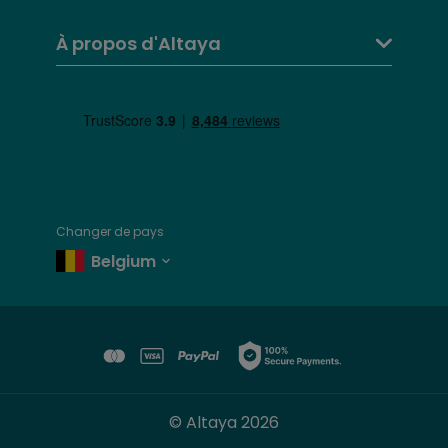
Yamaha (Moto GP Italia
9
2006, Mugello), drawings of
À propos d'Altaya
Milo Manara
Numéro 10: Fascicule +
25 juin 2025
10
Aprilia (125cc, 1997), base
version
Numéro 11: Fascicule +
22 août 2025
11
Yamaha (Moto GP Italia
2009, Mugello)
Changer de pays
Numéro 12: Fascicule +
27 août 2025
Belgium
12
Yamaha (Moto GP, 2016),
base version
Numéro 13: Fascicule +
3 sept. 2025
13
Yamaha (Moto GP Italia
2016, Mugello)
Numéro 14: Fascicule +
10 sept. 2025
Yamaha (Lap of honour of
© Altaya 2026
14
Moto GP Malesia 2009,