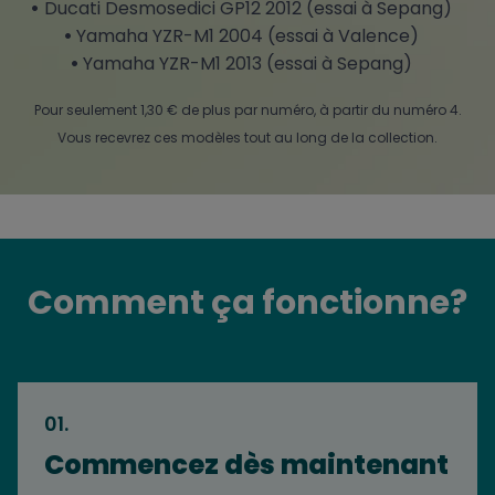
Ducati Desmosedici GP12 2012 (essai à Sepang)
Yamaha YZR-M1 2004 (essai à Valence)
Yamaha YZR-M1 2013 (essai à Sepang)
Pour seulement 1,30 € de plus par numéro, à partir du numéro 4.
Vous recevrez ces modèles tout au long de la collection.
Comment ça fonctionne?
01
.
Commencez dès maintenant