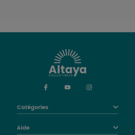
4
Yamaha (Moto GP, 2015),
base version
Numéro 5: Fascicule +
9 mai 2025
Yamaha (Moto GP San
5
Marino 2008, Misano
Adriatico)
Numéro 6: Fascicule + Aprilia
14 mai 2025
6
(250cc, 1999), base version
Numéro 7: Fascicule +
23 mai 2025
Yamaha (Moto GP USA 2010,
7
Laguna Seca) - Valentino
Rossi
Numéro 8: Fascicule +
31 mai 2025
Yamaha (Moto GP San
Catégories
8
Marino 2018, Misano
Adritatico) - Valentino Rossi
Aide
Numéro 9: Fascicule +
21 juin 2025