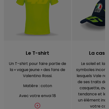
Le T-shirt
La casq
Un T-shirt pour faire partie de
Le soleil et la 
la « vague jeune » des fans de
symboles incont
Valentino Rossi.
lesquels Vale re
de ses traits de
Matière : coton
casquette, ave
tendance et le 
Avec votre envoi 18
un élément indi
votre coll