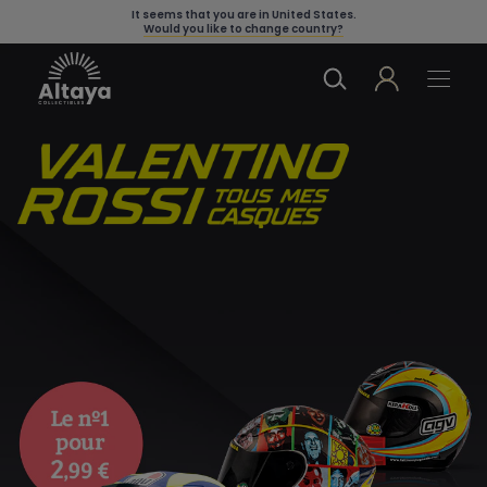
It seems that you are in
United States
.
Would you like to change country?