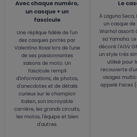
Avec chaque numéro,
Le ca
un casque + un
À Laguna Seca, 
fascicule
un casque de 
Warhol assorti à
Une réplique fidèle de l'un
sa Yamaha. Le
des casques portés par
décoré l'AGV G
Valentino Rossi lors de l'une
un style très sim
de ses passionnantes
utilisé pour la
saisons de moto. Un
recouverte d'u
fascicule rempli
visages multicol
d'informations, de photos,
appelé Faces («
d'anecdotes et de détails
curieux sur le champion
italien, son incroyable
carrière, les grands circuits,
les motos, l'équipe et bien
d'autres.