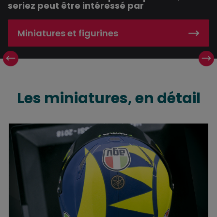
seriez peut être intéressé par
Miniatures et figurines
Collectionnez les casques de Valentino Rossi 
Les miniatures, en détail