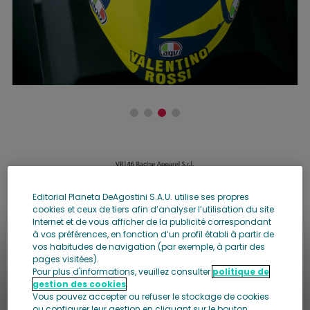
Editorial Planeta DeAgostini S.A.U. utilise ses propres
cookies et ceux de tiers afin d’analyser l’utilisation du site
Casques légendaires IL
Internet et de vous afficher de la publicité correspondant
à vos préférences, en fonction d’un profil établi à partir de
DOTTORE !
vos habitudes de navigation (par exemple, à partir des
pages visitées).
Pour plus d'informations, veuillez consulter
politique de
gestion des cookies
.
Vous pouvez accepter ou refuser le stockage de cookies
ou configurer leur gestion en cliquant sur le bouton