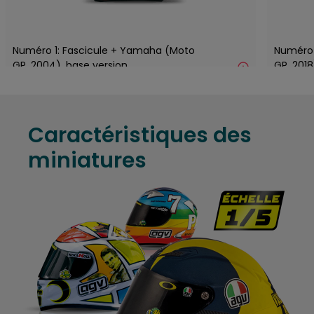
Numéro 1: Fascicule + Yamaha (Moto
Numéro 
GP, 2004), base version
GP, 2018
yellow 
Caractéristiques des
miniatures