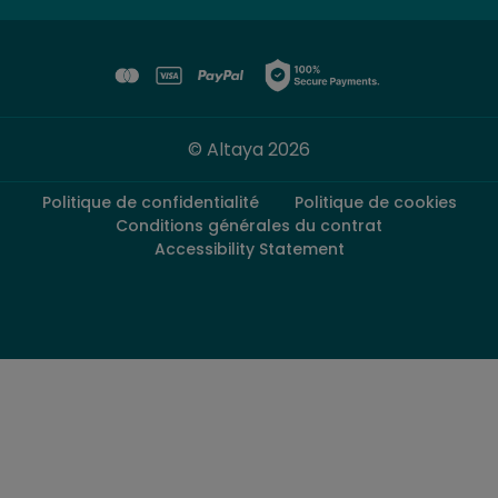
Fascícule + Thor (Thor:
11 mai 2024
18
Ragnarok)
Fascícule + Captain Marvel
25 mai 2024
19
(Captain Marvel)
© Altaya 2026
Fascícule + Vision
8 juin 2024
20
(Avengers: Age of Ultron)
Politique de confidentialité
Politique de cookies
Fascícule + Ultron
22 juin 2024
Conditions générales du contrat
21
(Avengers: Age of Ultron)
Accessibility Statement
Fascícule + Yondu
6 juil. 2024
22
(Guardians of the Galaxy)
Fascícule + Giant-man
20 juil. 2024
23
(Captain America: Civil War)
Fascícule + Panther
3 août 2024
24
Killmonger (Black Panther)
Fascícule + Iron Man Mark
7 sept. 2024
25