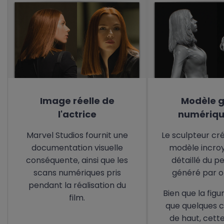
Image réelle de
Modèle 
l'actrice
numériq
Marvel Studios fournit une
Le sculpteur cr
documentation visuelle
modèle incro
conséquente, ainsi que les
détaillé du 
scans numériques pris
généré par o
pendant la réalisation du
Bien que la figu
film.
que quelques 
de haut, cett