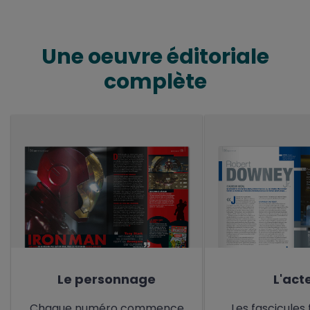
Une oeuvre éditoriale
complète
Le personnage
L'act
Chaque numéro commence
Les fascicules