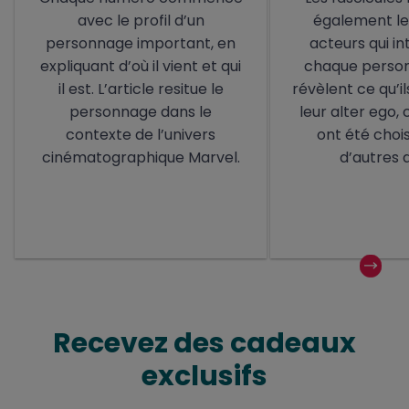
avec le profil d’un
également le 
personnage important, en
acteurs qui i
expliquant d’où il vient et qui
chaque personn
il est. L’article resitue le
révèlent ce qu’i
personnage dans le
leur alter ego,
contexte de l’univers
ont été chois
cinématographique Marvel.
d’autres d
Recevez des cadeaux
exclusifs