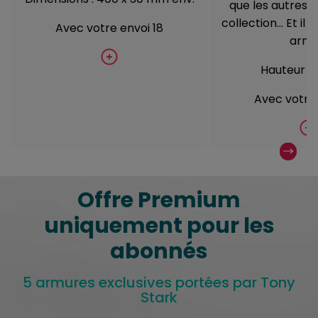
que les autres f
collection… Et il
Avec votre envoi 18
armé
Hauteur :
Avec votre 
Offre Premium
uniquement pour les
abonnés
5 armures exclusives portées par Tony
Stark