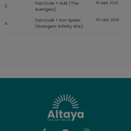
Fascícule + Hulk (The
16 sept. 2023
3
Avengers)
Fascícule + Iron Spider
30 sept. 2023
4
(Avengers: Infinity War)
Fascícule + Thor (Thor: The
14 oct. 2023
5
Dark World)
Fascícule + Black Widow
28 oct. 2023
6
(Captain America: The
Winter Soldier)
Fascícule + Black Panther
10 nov. 2023
7
(Captain America: Civil War)
Fascícule + Doctor Strange
25 nov. 2023
8
(Doctor Strange)
Fascícule + Teen Groot
9 déc. 2023
9
(Avengers: Infinity War)
Fascícule + Hawkeye (The
6 janv. 2024