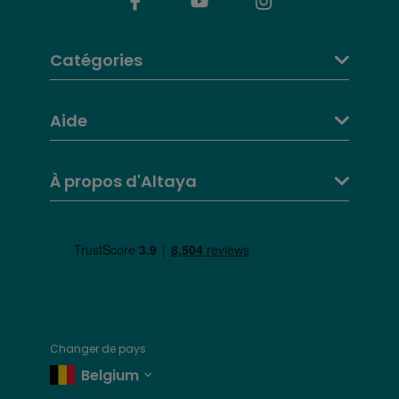
10
Avengers)
Fascícule + Loki (Thor:
20 janv. 2024
11
Catégories
Ragnarok)
Fascícule + Star Lord
6 févr. 2024
12
(masked) (Avengers: Infinity
Aide
War)
Fascícule + Ant-Man (Ant-
17 févr. 2024
13
À propos d'Altaya
Man)
Fascícule + Drax (Guardians
2 mars 2024
14
of the Galaxy)
Fascícule + Falcon (Captain
16 mars 2024
15
America: Civil War)
Fascícule + Thanos
13 avr. 2024
16
(Guardians of the Galaxy)
Changer de pays
Fascícule + Hela (Thor:
27 avr. 2024
Belgium
17
Ragnarok)