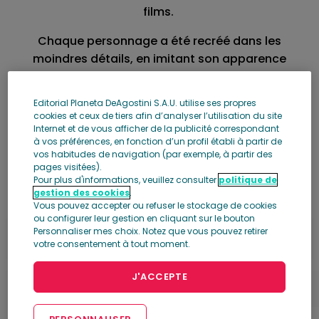
films.
Chaque personnage a été recréé dans les
moindres détails, en imitant son apparence
dans tel ou tel film. Par exemple, Iron Man et
Captain America sont présentés comme ils
Editorial Planeta DeAgostini S.A.U. utilise ses propres
apparaissent dans Marvel’s Avengers.
cookies et ceux de tiers afin d’analyser l’utilisation du site
Internet et de vous afficher de la publicité correspondant
à vos préférences, en fonction d’un profil établi à partir de
vos habitudes de navigation (par exemple, à partir des
Découvrez les premiers
pages visitées).
Pour plus d'informations, veuillez consulter
politique de
numéros
gestion des cookies
.
Vous pouvez accepter ou refuser le stockage de cookies
ou configurer leur gestion en cliquant sur le bouton
Personnaliser mes choix. Notez que vous pouvez retirer
votre consentement à tout moment.
J'ACCEPTE
1
2
PERSONNALISER