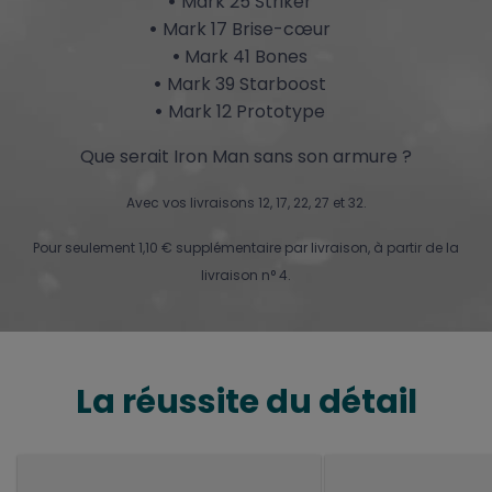
Mark 25 Striker
Mark 17 Brise-cœur
Mark 41 Bones
Mark 39 Starboost
Mark 12 Prototype
Que serait Iron Man sans son armure ?
Avec vos livraisons 12, 17, 22, 27 et 32.
Pour seulement 1,10 € supplémentaire par livraison, à partir de la
livraison n° 4.
La réussite du détail