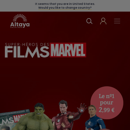
It seems that you are in
United States
.
Would you like to change country?