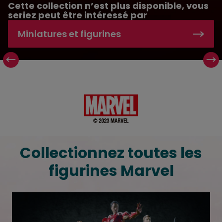
Cette collection n’est plus disponible, vous
seriez peut être intéressé par
Miniatures et figurines
Collectionnez tous les personnages de l'univ
Collectionnez toutes les
figurines Marvel