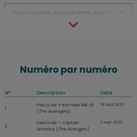
Quand recevrai-je mon premier envoi ?
Numéro par numéro
N°
Description
Date
Fascícule + Iron Man MK VII
19 août 2023
1
(The Avengers)
Fascícule + Captain
2 sept. 2023
2
America (The Avengers)