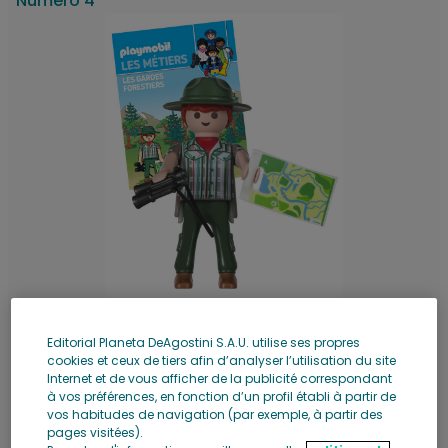
Numéro 4
Rupture de stock
Editorial Planeta DeAgostini S.A.U. utilise ses propres
Les gardes-forestiers
cookies et ceux de tiers afin d’analyser l’utilisation du site
Plus d'infos
Internet et de vous afficher de la publicité correspondant
à vos préférences, en fonction d’un profil établi à partir de
vos habitudes de navigation (par exemple, à partir des
Voir la collection
Ajouter au chariot
pages visitées).