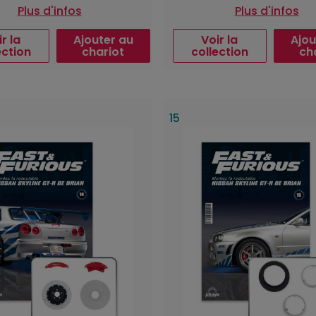
Plus d'infos
Plus d'infos
r la
Ajouter au
Voir la
Ajou
ection
chariot
collection
ch
15