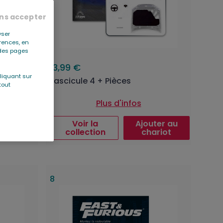
ns accepter
yser
érences, en
r des pages
13,99 €
liquant sur
Fascicule 4 + Pièces
tout
Plus d'infos
ter au
Voir la
Ajouter au
ariot
collection
chariot
8