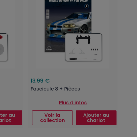
13,99 €
Fascicule 8 + Pièces
Plus d'infos
ter au
Voir la
Ajouter au
ariot
collection
chariot