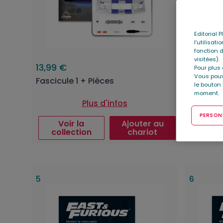
Editorial 
l’utilisat
fonction d
visitées).
13,99 €
13,99 €
Pour plus 
Vous pouv
Fascicule 1 + Pièces
Fascicul
le bouton
moment.
Plus d'infos
PERSONN
Voir la
Ajouter au
Voi
collection
chariot
coll
5
6