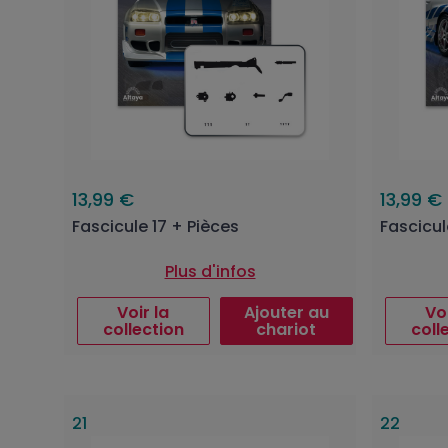
13,99 €
13,99 €
Fascicule 17 + Pièces
Fascicul
Plus d'infos
Voir la
Ajouter au
Voi
collection
chariot
coll
21
22