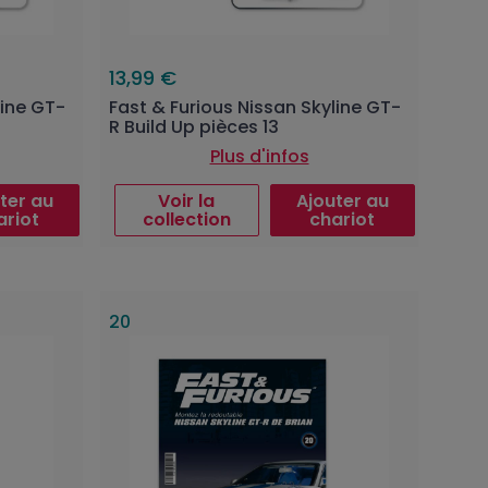
13,99 €
line GT-
Fast & Furious Nissan Skyline GT-
R Build Up pièces 13
Plus d'infos
ter au
Voir la
Ajouter au
ariot
collection
chariot
20