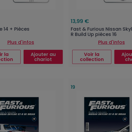
13,99 €
e 14 + Pièces
Fast & Furious Nissan Sky
R Build Up pièces 16
Plus d'infos
Plus d'infos
r la
Ajouter au
Voir la
Ajou
ection
chariot
collection
ch
19