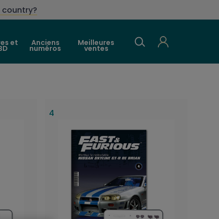
 country?
res et
Anciens
Meilleures
BD
numéros
ventes
4