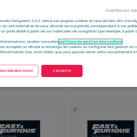
Continuer sa
Planeta DeAgostini S.A.U. utilise ses propres cookies et ceux de tiers afin d’anal
ion du site Internet et de vous afficher de la publicité correspondant à vos préf
’un profil établi à partir de vos habitudes de navigation (par exemple, à parti
13,99 €
d'informations, veuillez consulter
politique de gestion des cookies
.
ez accepter ou refuser le stockage de cookies ou configurer leur gestion en c
e 2 + Pièces
Fascicule 3 + Pièces
 Personnaliser mes choix. Notez que vous pouvez retirer votre consentement à 
Plus d'infos
Plus d'infos
ALISER MES CHOIX
J'ACCEPTE
r la
Ajouter au
Voir la
Ajou
ection
chariot
collection
ch
7