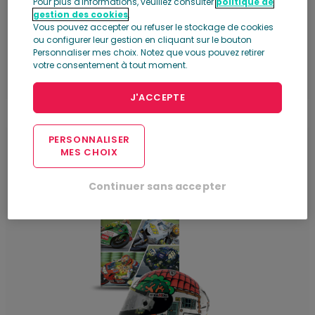
Pour plus d'informations, veuillez consulter
politique de
Numéro 4: Fascicule + Yamaha (Moto GP, 2015),
gestion des cookies
.
base version
Vous pouvez accepter ou refuser le stockage de cookies
Plus d'infos
ou configurer leur gestion en cliquant sur le bouton
Personnaliser mes choix. Notez que vous pouvez retirer
votre consentement à tout moment.
Ajouter au chariot
J'ACCEPTE
PERSONNALISER
5
MES CHOIX
Continuer sans accepter